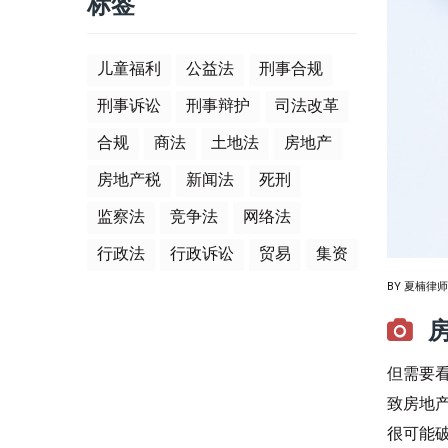
标签
儿童福利
公益法
刑事合规
刑事诉讼
刑事辩护
司法改革
合规
商法
土地法
房地产
房地产税
新闻法
死刑
监察法
竞争法
网络法
行政法
行政诉讼
贸易
集资
BY
夏楠律师
但需要
致房地
很可能