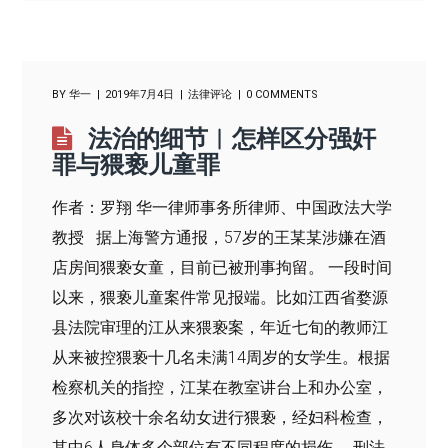
BY
华一
2019年7月4日
法律评论
0 COMMENTS
法治的细节︱怎样区分强奸
罪与猥亵儿童罪
作者：罗翔 华一律师事务所律师、中国政法大学
教授 据上海警方通报，57岁的王某某涉嫌在酒
店房间猥亵女童，目前已被刑事拘留。 一段时间
以来，猥亵儿童案件常见报端。比如江西省婺源
县法院审理的江从来猥亵案，年近七旬的教师江
从来被控猥亵十几名未满14周岁的女学生。根据
检察机关的指控，江某在教室讲台上和办公室，
多次对该校十余名幼女进行猥亵，经妇科检查，
其中6人身体多个部位有不同程度的损伤。 刑法