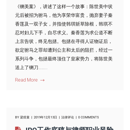
《铡美案》，讲述了这样一个故事：陈世美中状
元后被招为驸马，他为享荣华富贵，抛弃妻子秦
香莲及一双子女，并指使韩琪斩草除根，韩琪不
忍对妇儿下手，自尽求义。秦香莲为求公道不断
上京告状，终见包拯。包拯在寻得人证物证后，
欲定驸马之罪却遭到公主和太后的阻拦，经过一
系列斗争，包拯最终顶住了皇家势力，将陈世美
送上了铡刀……...
Read More
BY
梁煜童
2019年12月13日
法律评论
0 COMMENTS