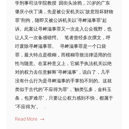
学刑事司法学院教授 ​​因街头涂鸦，20岁的广东
肇庆小伙丁满，先是被公安机关以“故意毁坏财物
罪”刑拘，随即又被公诉机关以“寻衅滋事罪”起
诉。此案让寻衅滋事罪又一次走入公众视野，也
让人又一次备感错愕。 笔者曾经多次撰文，呼
吁废除寻衅滋事罪。 寻衅滋事罪是一个口袋
罪，最大特点是模糊，而模糊导致法律适用的任
性与随意。在某种意义上，它赋予执法机关以绝
对的权力去任意解释“寻衅滋事”，说白了，几乎
没有什么行为是寻衅滋事的手掌拍不到的。这就
类似于古代的“不应得为罪”，“触类弘多，金科玉
条，包罗难尽”，只要让公权力感到不快，都属于
“不应得为”。 ...
Read More