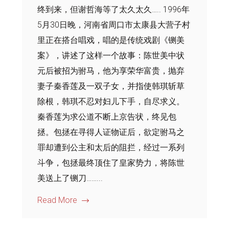
终到来，但谢哲海等了太久太久….. 1996年
5月30日晚，河南省周口市太康县大营子村
里正在搭台唱戏，唱的是传统戏剧《铡美
案》，讲述了这样一个故事：陈世美中状
元后被招为驸马，他为享荣华富贵，抛弃
妻子秦香莲及一双子女，并指使韩琪斩草
除根，韩琪不忍对妇儿下手，自尽求义。
秦香莲为求公道不断上京告状，终见包
拯。包拯在寻得人证物证后，欲定驸马之
罪却遭到公主和太后的阻拦，经过一系列
斗争，包拯最终顶住了皇家势力，将陈世
美送上了铡刀……...
Read More