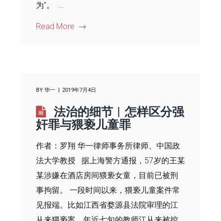
为”。 ...
Read More
BY
华一
2019年7月4日
法治的细节︱怎样区分强
奸罪与猥亵儿童罪
作者：罗翔 华一律师事务所律师、中国政
法大学教授 据上海警方通报，57岁的王某
某涉嫌在酒店房间猥亵女童，目前已被刑
事拘留。 一段时间以来，猥亵儿童案件常
见报端。比如江西省婺源县法院审理的江
从来猥亵案，年近七旬的教师江从来被控