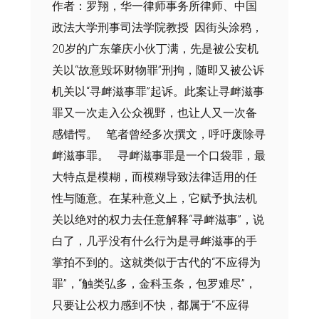
作者：罗翔，华一律师事务所律师、中国
政法大学刑事司法学院教授 ​​因街头涂鸦，
20岁的广东肇庆小伙丁满，先是被公安机
关以“故意毁坏财物罪”刑拘，随即又被公诉
机关以“寻衅滋事罪”起诉。此案让寻衅滋事
罪又一次走入公众视野，也让人又一次备
感错愕。 笔者曾经多次撰文，呼吁废除寻
衅滋事罪。 寻衅滋事罪是一个口袋罪，最
大特点是模糊，而模糊导致法律适用的任
性与随意。在某种意义上，它赋予执法机
关以绝对的权力去任意解释“寻衅滋事”，说
白了，几乎没有什么行为是寻衅滋事的手
掌拍不到的。这就类似于古代的“不应得为
罪”，“触类弘多，金科玉条，包罗难尽”，
只要让公权力感到不快，都属于“不应得