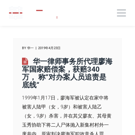
BY
华一
2019年4月23日
华一律师事务所代理廖海
军国家赔偿案，获赔340
万， 称“对办案人员追责是
底线“
1999年1月17日，廖海军被认定在家中将
被害人陆甲（女，9岁）和被害人陆乙
（女，9岁）杀害，并在其父廖友、其母黄
玉秀协助下将二人尸体抛入新集村村外一
废井内。原审判决廖海军犯故意杀人罪，