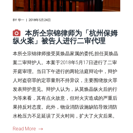
BY
华一
2018年5月24日
本所仝宗锦律师为「杭州保姆
纵火案」被告人进行二审代理
本所仝宗锦律师接受莫焕晶家属的委托,担任莫焕晶
案二审辩护人。本案于2018年5月17日进行了二审
开庭审理。当日下午进行的两轮法庭辩论中，辩护
人对盗窃罪的定罪量刑不持异议，主要围绕放火罪
发表辩护意见。辩护人认为，从莫焕晶纵火后的行
为等来看，其有点火故意，但对火灾造成的严重后
果持反对态度。此外，物业消防设施缺陷导致消防
水枪压力不足延误了灭火时间，扩大了火灾后果。
Read More