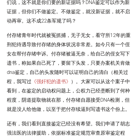
们说，这不就是你们要的新证据吗？DNA鉴定可以作为新
证据，但你们不做鉴定。不做鉴定，就没新证据，就不启
动再审。这不成22条军规了吗？
付存绪青年时代就被冤抓捕，无子无女，看守所12年的重
刑犯待遇导致付存绪的身体状况非常差。如今只有一个侄
女在帮付存绪申诉。付存绪被逼无奈，给自己的侄女写下
遗书，称如果自己死了，要留下头发，只要办案机关肯做
dna鉴定，自己的头发随时可以证明自己的清白（相关过
程，我写过
《强奸犯的遗书》
）。大家可以从这个案子中
看到，在鉴定的启动权问题上，公权力已经垄断到了何种
程度，阴道提取物就在那，付存绪自愿接受DNA检测，但
就是没人给他做，以至于把付存续逼到写遗书这个份上。
还有，我们看到直接鉴定已经没有希望。我们申请了胡志
强法医的法律援助，依据标准鉴定规范审查原审鉴定程