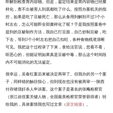
即解剖检查胃内容物。但是，鉴定结果是胃内容物已经糜
样化，查不出被害人到底都吃了什么。按照办案机关的指
控，如果是吃了豆糁死亡，那么从食用到解剖不过3个小
时左右，怎么可能即全部糜样化了呢？于是我按照案卷中
提到的豆糁制作方法，我自己打豆面，自己炒制豆糁，吃
下去，等到3个小时左右把自己扣吐，各种食物残渣清晰
可见。我把这个过程录了下来，拿给法官说，您看不看，
听恶心的，但能证明如果真是豆糁中毒，那么这个时间段
内不可能消化的无法鉴定。
很幸运，吴春红案后来被决定再审了。但我办的另一个案
子，同样错的触目惊心，但到现在也没有被再审——陕西
付存绪强奸杀人申诉案。这个案子是著名的张飚检察官
（浙江叔侄案关键人物，全国最美检察官荣誉获得者）转
给我的，具体案情我也写过文章（
原文链接
）。