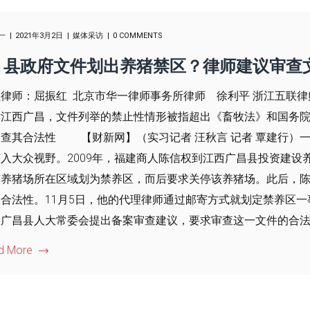
一
2021年3月2日
媒体采访
0 COMMENTS
县政府文件划出养猪禁区？律师建议审查
律师：屈振红 北京市华一律师事务所律师 徐利平 浙江五联律师事
发江西广昌，文件列举的禁止性情形被指超出《畜牧法》和国务
审查其合法性 【财新网】（实习记者 汪秋言 记者 覃建行）
入大众视野。2009年，福建商人陈信权到江西广昌县投资建设养
该养猪场所在区域划为禁养区，而后要求关停该养猪场。此后，
的合法性。11月5日，他的代理律师通过邮寄方式就划定禁养区
广昌县人大常委会提出备案审查建议，要求审查这一文件的合法性…
d More