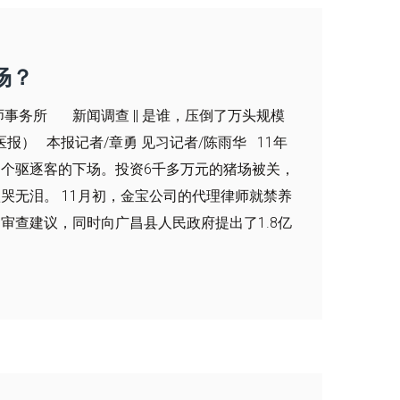
场？
务所 新闻调查 || 是谁，压倒了万头规模
医报） 本报记者/章勇 见习记者/陈雨华 11年
个驱逐客的下场。投资6千多万元的猪场被关，
哭无泪。 11月初，金宝公司的代理律师就禁养
审查建议，同时向广昌县人民政府提出了1.8亿