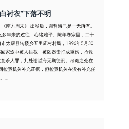
血白衬衣”下落不明
南方周末》 出狱后，谢哲海已是一无所有。
这么多年来的过往，心绪难平。陈年卷宗里，二十
太康县转楼乡五里庙村村民，1996年5月30
某回家途中被人拦截，被凶器击打成重伤，抢救
故意杀人罪，判处谢哲海无期徒刑。吊诡之处在
退回检察机关补充证据，但检察机关在没有补充任
..