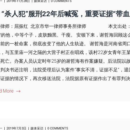
一
2019年11月28日
媒体采访
0 COMMENTS
“杀人犯”服刑22年后喊冤，重要证据“带
理律师：屈振红 北京市华一律师事务所律师 本文出处：《
岁的他，中等个子，皮肤黝黑、干瘦。 安顿下来，谢哲海回顾
前的一桩命案，彻底改变了他的人生轨迹。 谢哲海是河南省周口市
晚，与五里庙一河之隔的大营子村正在唱戏，该村22岁女青年王
效死亡。办案人员认定时年25岁的谢哲海有作案嫌疑。后法院以
，判决书还注明，法院受理后认为案件“事实不清，证据不足”，
证据的情况下，再次移送法院，法院据原有证据作出了有罪判决。.
d More
一
2019年7月3日
媒体采访
0 COMMENTS