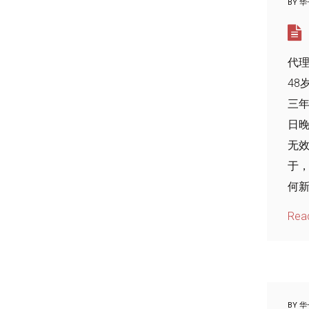
BY
华
代
48
三年
日
无
于
何新
Rea
BY
华