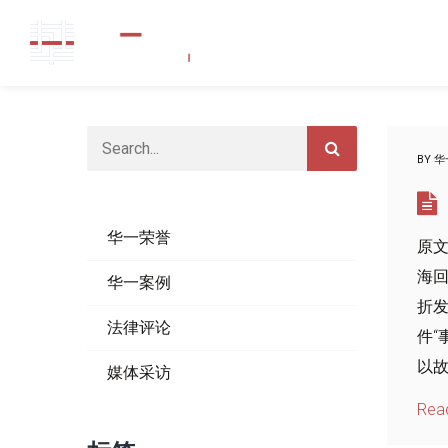
BY
华
华一荣誉
原文
海回
华一案例
折发
法律评论
件
以故
媒体采访
Rea