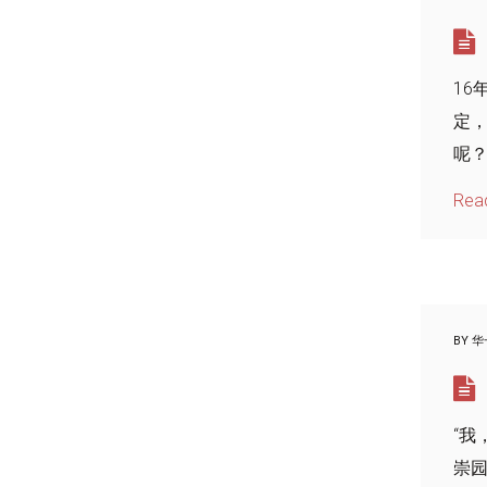
16
定
呢？
Rea
BY
华
“
崇园