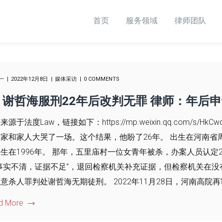
首页
服务领域
律师团队
一
2022年12月8日
媒体采访
0 COMMENTS
谢哲海服刑22年后改判无罪 律师：年后
来源于法度Law，链接如下：https://mp.weixin.qq.com/s/H
家和家人大哭了一场。这个结果，他盼了26年。 出生在河南
生在1996年。 那年，五里庙村一位女青年被杀，办案人员认定
“事实不清，证据不足”，退回检察机关补充证据，但检察机关在
意杀人罪判处谢哲海无期徒刑。 2022年11月28日，河南高院再
d More