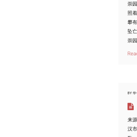
崇园
照着
攀有
坠亡
崇园
Rea
BY
华
来源
汉