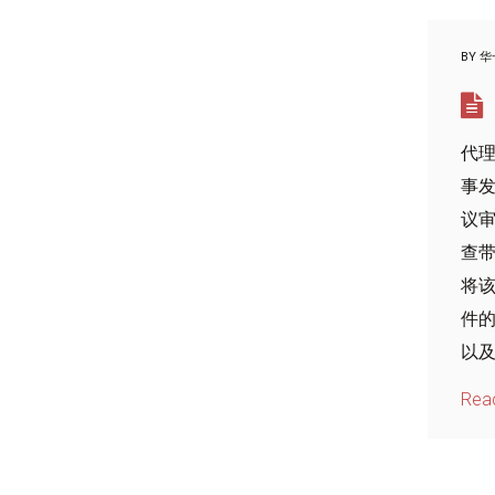
BY
华
代理
事
议
查带
将
件
以及
Rea