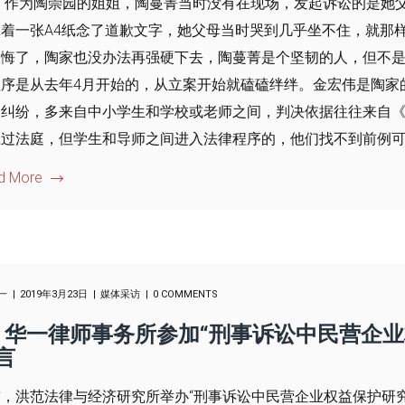
。 作为陶崇园的姐姐，陶蔓菁当时没有在现场，发起诉讼的是她
着一张A4纸念了道歉文字，她父母当时哭到几乎坐不住，就那
反悔了，陶家也没办法再强硬下去，陶蔓菁是个坚韧的人，但不是
程序是从去年4月开始的，从立案开始就磕磕绊绊。金宏伟是陶家
的纠纷，多来自中小学生和学校或老师之间，判决依据往往来自
过法庭，但学生和导师之间进入法律程序的，他们找不到前例可循
d More
一
2019年3月23日
媒体采访
0 COMMENTS
华一律师事务所参加“刑事诉讼中民营企业
言
前，洪范法律与经济研究所举办“刑事诉讼中民营企业权益保护研