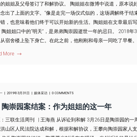
的姐姐及父母签订了和解协议。 陶姐姐在微博中说道，原本说好
念出了上面的文字。“像是走完一场仪式似的，这场调解终于结束
错，也意味着他们终于可以开始新的生活。陶姐姐在文章最后写道
 陶姐姐口中的“明天”，是弟弟陶崇园逝世一年的忌日。 2018
从宿舍楼上坠下身亡。在此之前，他刚刚和母亲一同吃了早餐。..
d More
一
2019年3月31日
媒体采访
0 COMMENTS
陶崇园案结案：作为姐姐的这一年
：三联生活周刊 | 王海燕 从诉讼到和解 3月26日是陶崇园的
市洪山区人民法院达成和解，根据和解协议，王攀向陶崇园家人支