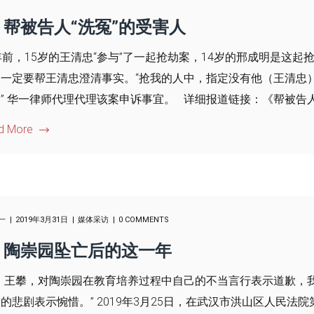
帮被告人“洗冤”的受害人
年前，15岁的王清忠“参与”了一起抢劫案，14岁的邢成明是这
，一定要帮王清忠澄清事实。“抢我的人中，指定没有他（王清忠
” 华一律师代理代理该案申诉事宜。 详细报道链接：《帮被告
d More
一
2019年3月31日
媒体采访
0 COMMENTS
陶崇园坠亡后的这一年
我，王攀，对陶崇园在教育培养过程中自己的不当言行表示道歉，
的悲剧表示惋惜。” 2019年3月25日，在武汉市洪山区人民