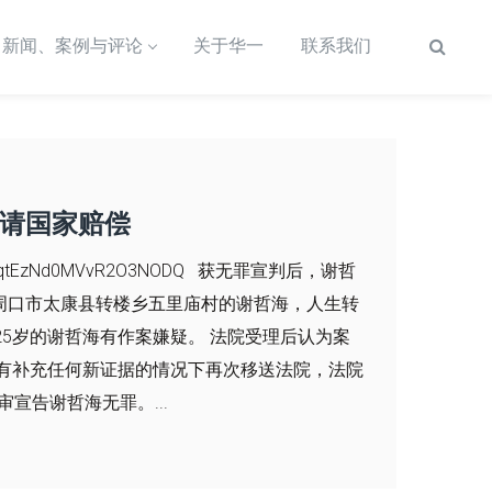
新闻、案例与评论
关于华一
联系我们
申请国家赔偿
kCwqtEzNd0MVvR2O3NODQ 获无罪宣判后，谢哲
省周口市太康县转楼乡五里庙村的谢哲海，人生转
25岁的谢哲海有作案嫌疑。 法院受理后认为案
没有补充任何新证据的情况下再次移送法院，法院
审宣告谢哲海无罪。...