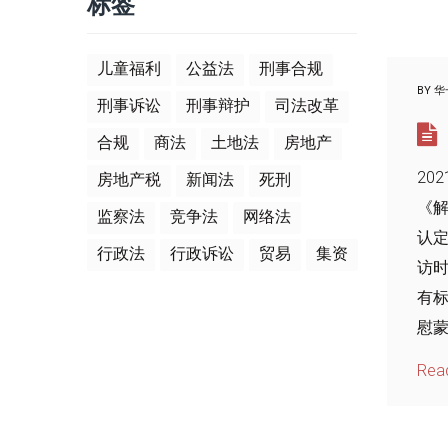
标签
儿童福利
公益法
刑事合规
BY
华
刑事诉讼
刑事辩护
司法改革
合规
商法
土地法
房地产
20
房地产税
新闻法
死刑
《
监察法
竞争法
网络法
认定
行政法
行政诉讼
贸易
集资
访
有
慰蒙
Rea