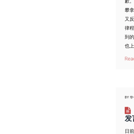
歉
攀拿
又
律
到
也上
Rea
BY
华
发
日