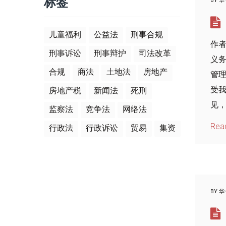
标签
BY
华
儿童福利
公益法
刑事合规
作者
刑事诉讼
刑事辩护
司法改革
义
合规
商法
土地法
房地产
管
受
房地产税
新闻法
死刑
见，
监察法
竞争法
网络法
Rea
行政法
行政诉讼
贸易
集资
BY
华