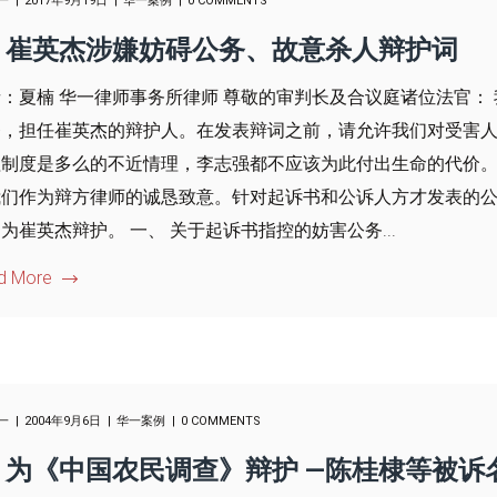
一
2017年9月19日
华一案例
0 COMMENTS
崔英杰涉嫌妨碍公务、故意杀人辩护词
：夏楠 华一律师事务所律师 尊敬的审判长及合议庭诸位法官：
务，担任崔英杰的辩护人。在发表辩词之前，请允许我们对受害
理制度是多么的不近情理，李志强都不应该为此付出生命的代价
我们作为辩方律师的诚恳致意。针对起诉书和公诉人方才发表的
为崔英杰辩护。 一、 关于起诉书指控的妨害公务...
d More
一
2004年9月6日
华一案例
0 COMMENTS
为《中国农民调查》辩护 —陈桂棣等被诉