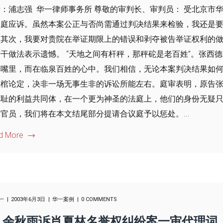
：浦志强 华一律师事务所 尊敬的审判长、审判员： 受北京市
出庭应诉。虽然本案公正与否尚需通过判决结果来检验，我还是
；其次，我要对贵院在举证期限上的错误和剥夺被告举证权利的
干做法表示遗憾。 “天地之间有杆秤，那秤砣是老百姓”。张西
的嘴里，而在临泉百姓的心中。我们相信，无论本案判决结果如
盖棺论定，决非一场无事生非的诉讼所能左右。庭审表明，原告
鲜耻的利益共同体，在一个更为神圣的法庭上，他们的身份无疑
官员，我们将在本文结尾部分提请合议庭予以惩处。...
d More
一
2003年6月3日
华一案例
0 COMMENTS
余秋雨诉肖夏林名誉权纠纷案一审代理词