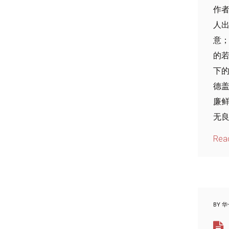
作者
人
意
的若
下
德
廉
无良
Rea
BY
华